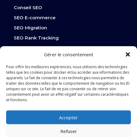
Conseil SEO
SEO E-commerce
SEO Migration
SEO Rank Tracking
SEO Optimisation vitesse de site
Gérer le consentement
Pour offrir les meilleures expériences, nous utilisons des technologies
Stratégie numérique
telles que les cookies pour stocker et/ou accéder aux informations des
appareils. Le fait de consentir à ces technologies nous permettra de
Planification du contenu
traiter des données telles que le comportement de navigation ou les ID
uniques sur ce site. Le fait de ne pas consentir ou de retirer son
Design graphique
consentement peut avoir un effet négatif sur certaines caractéristiques
et fonctions.
Conception de site web
A propos de nous
Accepter
Contact
Refuser
Nos services